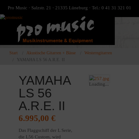
Pro Music · Salzstr. 21 · 21335 Lüneburg · Tel.: 0 41 31 321 01
Start
Akustische Gitarren + Bässe
Westerngitarren
YAMAHA LS 56 A.R.E. II
YAMAHA
Loading...
LS 56
A.R.E. II
6.995,00
€
Das Flaggschiff der L Serie,
die L56 Custom, wird