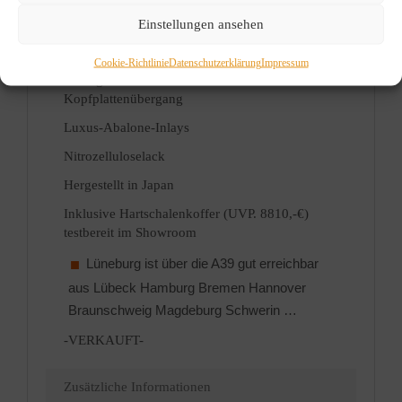
Zargen und Boden aus massivem ostindischem
Palisander
Einstellungen ansehen
Hochkomfortables traditionelles Halsprofil
Cookie-Richtlinie
Datenschutzerklärung
Impressum
5-teiliger Hals mit verstärktem
Kopfplattenübergang
Luxus-Abalone-Inlays
Nitrozelluloselack
Hergestellt in Japan
Inklusive Hartschalenkoffer (UVP. 8810,-€)
testbereit im Showroom
Lüneburg ist über die A39 gut erreichbar
aus Lübeck Hamburg Bremen Hannover
Braunschweig Magdeburg Schwerin …
-VERKAUFT-
Zusätzliche Informationen