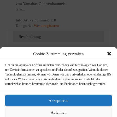
von Yamahas Gitarrenbaumeis
tern...
Info
Artikelnummer:
118
Kategorie:
Westerngitarren
Beschreibung
Beschreibung
Cookie-Zustimmung verwalten
Um dir ein optimales Erlebnis zu bieten, verwenden wir Technologien wie Cookies,
Neben dem Klang, der durch seinen vollen und
um Geräteinformationen zu speichern und/oder darauf zuzugreifen. Wenn du diesen
warmen akustischen Ton überzeugt, macht auch
Technologien zustimmst, können wir Daten wie das Surfverhalten oder eindeutige IDs
das optische Erscheinungsbild mit seinen
auf dieser Website verarbeiten. Wenn du deine Zustimmung nicht erteilst oder
liebevollen Details dieses Instrument zu einem
zurückziehst, können bestimmte Merkmale und Funktionen beeinträchtigt werden.
wundervollen Kunstwerk.
Kleine Korpusform
Akzeptieren
Massive Engelmann-Fichtendecke, behandelt
mit A.R.E.
Ablehnen