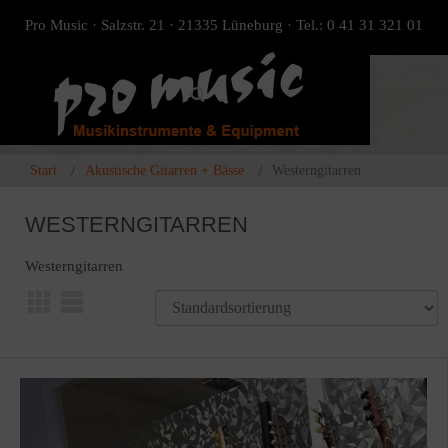
Pro Music · Salzstr. 21 · 21335 Lüneburg · Tel.: 0 41 31 321 01
Start
Akustische Gitarren + Bässe
Westerngitarren
WESTERNGITARREN
Westerngitarren