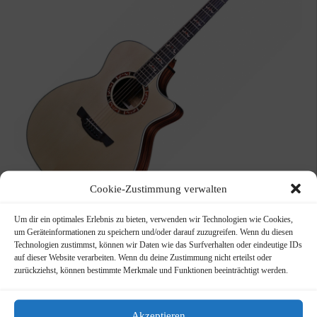
Cookie-Zustimmung verwalten
Um dir ein optimales Erlebnis zu bieten, verwenden wir Technologien wie Cookies,
Crafter STG G22CE
um Geräteinformationen zu speichern und/oder darauf zuzugreifen. Wenn du diesen
Technologien zustimmst, können wir Daten wie das Surfverhalten oder eindeutige IDs
Grand Auditorium Macassar-Palisander mass.Fichte L.R.Baggs
auf dieser Website verarbeiten. Wenn du deine Zustimmung nicht erteilst oder
zurückziehst, können bestimmte Merkmale und Funktionen beeinträchtigt werden.
699,00
€
WEITERLESEN
Akzeptieren