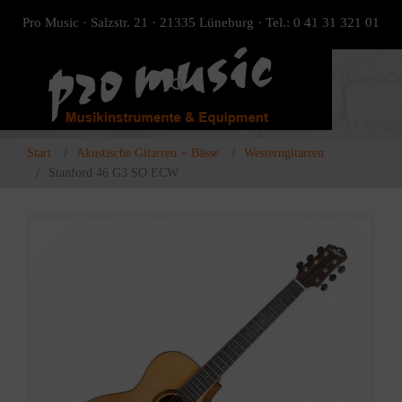
Pro Music · Salzstr. 21 · 21335 Lüneburg · Tel.: 0 41 31 321 01
Start
Akustische Gitarren + Bässe
Westerngitarren
Stanford 46 G3 SO ECW