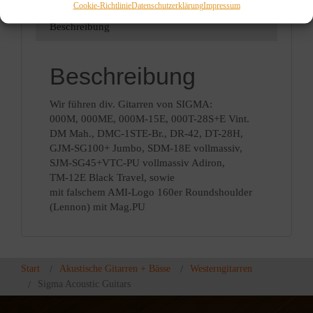
Cookie-Richtlinie
Datenschutzerklärung
Impressum
Beschreibung
Beschreibung
Wir führen div. Gitarren von SIGMA:
000M, 000ME, 000M-15E, 000T-28S+E Vint.
DM Mah., DMC-1STE-Br., DR-42, DT-28H,
GJM-SG100+ Jumbo, SDM-18E vollmassiv,
SJM-SG45+VTC-PU vollmassiv Adiron,
TM-12E Black Travel, sowie
mit falschem AMI-Logo 160er Roundshoulder
(Lennon) mit Mag.PU
Start
Akustische Gitarren + Bässe
Westerngitarren
Sigma Acoustic Guitars