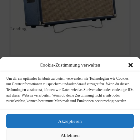
Loading...
Cookie-Zustimmung verwalten
Laney
Um dir ein optimales Erlebnis zu bieten, verwenden wir Technologien wie Cookies,
um Geräteinformationen zu speichern und/oder darauf zuzugreifen. Wenn du diesen
Technologien zustimmst, können wir Daten wie das Surfverhalten oder eindeutige IDs
LT212
auf dieser Website verarbeiten. Wenn du deine Zustimmung nicht erteilst oder
zurückziehst, können bestimmte Merkmale und Funktionen beeinträchtigt werden.
Lionheart
Ursprünglicher
Aktueller
629,00
€
Akzeptieren
698,00
€
Preis
Preis
2×12″
war:
ist:
Ablehnen