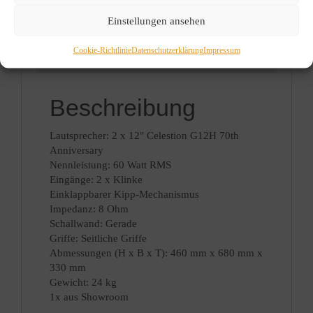
698,00 €
629,00 €.
Info
Kategorie:
E-Gitarren
Einstellungen ansehen
Amps
Cookie-Richtlinie
Datenschutzerklärung
Impressum
Beschreibung
Beschreibung
Lautsprecher: 2 x 12″ Celestion G12H 70th
Anniversary
Nennleistung: 60 Watt RMS
Eingänge: 2 x Klinke
Einklappbarer Kipp-Mechanismus
Impedanz: 8 Ohm
Schallwand: Gerade
Griffe: Seitliche Griffe
Abmessungen (H x B x T): 460 mm x 680 mm x
330 mm
Gewicht: 24 kg
1x aus Showroom