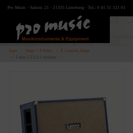
Pro Music · Salzstr. 21 · 21335 Lüneburg · Tel.: 0 41 31 321 01
Start
Amps + Effekte
E-Gitarren Amps
Laney LT212 Lionheart