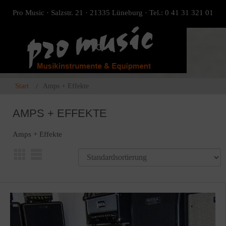
Pro Music · Salzstr. 21 · 21335 Lüneburg · Tel.: 0 41 31 321 01
Start
Amps + Effekte
AMPS + EFFEKTE
Amps + Effekte