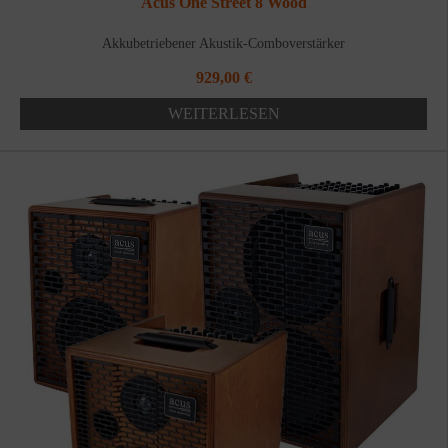
Acus One Street 8 Wood
Akkubetriebener Akustik-Comboverstärker
929,00
€
WEITERLESEN