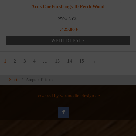
Acus OneForstrings 10 Ferdi Wood
250w 3 Ch.
1.425,00
€
WEITERLESEN
1
2
3
4
…
13
14
15
→
Start
Amps + Effekte
powered by wir-mediendesign.de