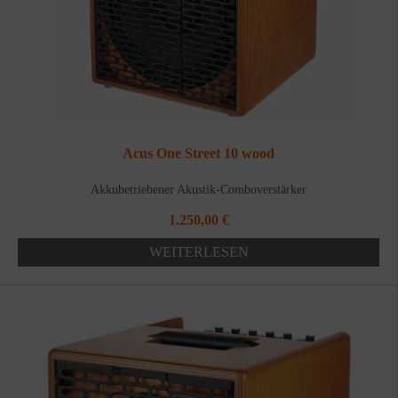
Acus One Street 10 wood
Akkubetriebener Akustik-Comboverstärker
1.250,00
€
WEITERLESEN