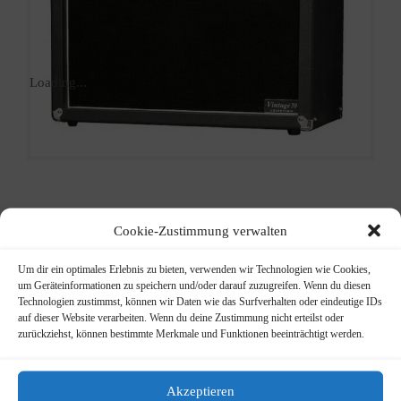
Loading...
LaBoga
Cookie-Zustimmung verwalten
412A
Um dir ein optimales Erlebnis zu bieten, verwenden wir Technologien wie Cookies,
um Geräteinformationen zu speichern und/oder darauf zuzugreifen. Wenn du diesen
Lautsprecherbox
Technologien zustimmst, können wir Daten wie das Surfverhalten oder eindeutige IDs
auf dieser Website verarbeiten. Wenn du deine Zustimmung nicht erteilst oder
zurückziehst, können bestimmte Merkmale und Funktionen beeinträchtigt werden.
Ursprünglicher
Aktueller
499,00
€
949,00
€
Preis
Preis
4×12″ Box
war:
ist:
Akzeptieren