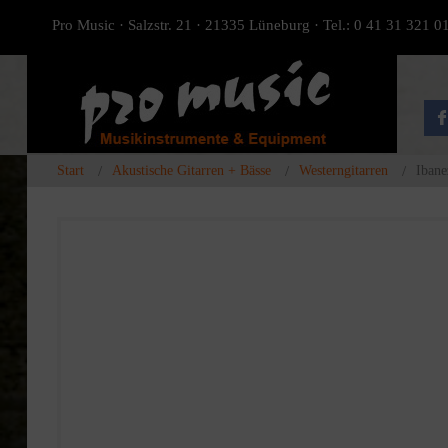
Pro Music · Salzstr. 21 · 21335 Lüneburg · Tel.: 0 41 31 321 0
Start
Akustische Gitarren + Bässe
Westerngitarren
Ibane