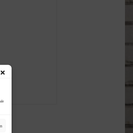
ale
en