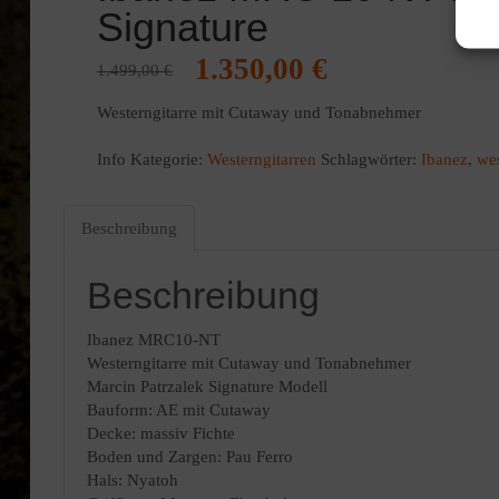
Signature
Ursprünglicher
Aktueller
1.350,00
€
1.499,00
€
Preis
Preis
Westerngitarre mit Cutaway und Tonabnehmer
war:
ist:
1.499,00 €
1.350,00 €.
Info
Kategorie:
Westerngitarren
Schlagwörter:
Ibanez
,
wes
Beschreibung
Beschreibung
Ibanez MRC10-NT
Westerngitarre mit Cutaway und Tonabnehmer
Marcin Patrzalek Signature Modell
Bauform: AE mit Cutaway
Decke: massiv Fichte
Boden und Zargen: Pau Ferro
Hals: Nyatoh