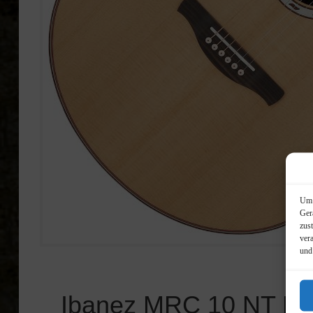
Um 
Ger
zus
ver
und
Ibanez MRC 10 NT Mar