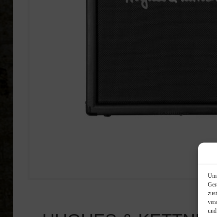
Loading...
Um 
Ger
zus
ver
und