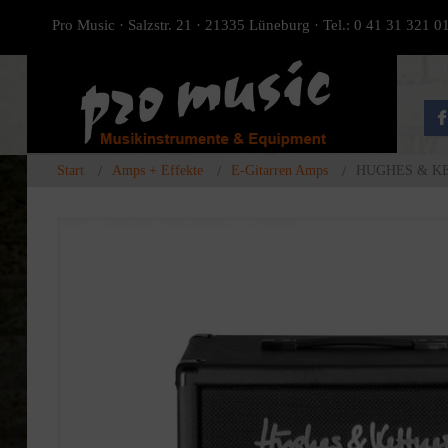
Pro Music · Salzstr. 21 · 21335 Lüneburg · Tel.: 0 41 31 321 0
Start
Amps + Effekte
E-Gitarren Amps
HUGHES & KE