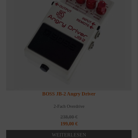
BOSS JB-2 Angry Driver
2-Fach Overdrive
238,00
€
Ursprünglicher
Aktueller
199,00
€
Preis
Preis
WEITERLESEN
war:
ist: