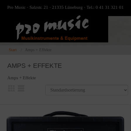
Pro Music · Salzstr. 21 · 21335 Lüneburg · Tel.: 0 41 31 321 01
Start
Amps + Effekte
AMPS + EFFEKTE
Amps + Effekte