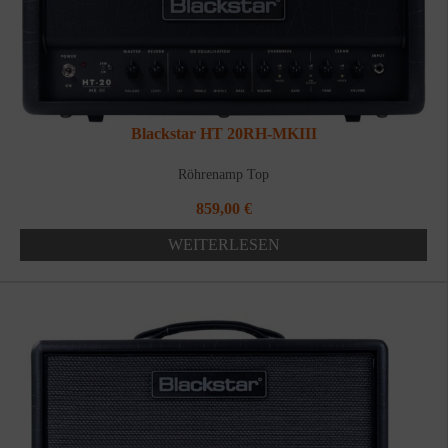
Blackstar HT 20RH-MKIII
Röhrenamp Top
859,00
€
WEITERLESEN