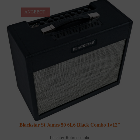
ANGEBOT!
Blackstar St.James 50 6L6 Black Combo 1×12″
Leichter Röhrencombo