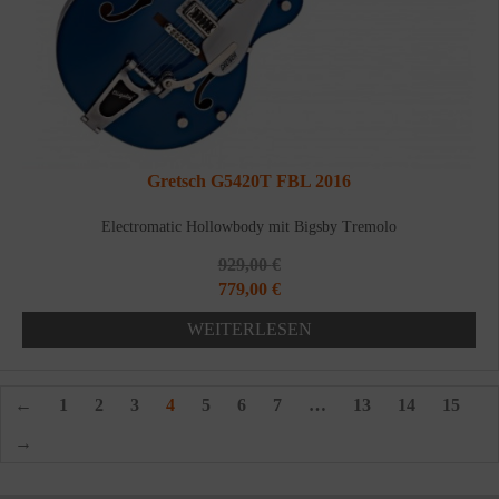
Gretsch G5420T FBL 2016
Electromatic Hollowbody mit Bigsby Tremolo
929,00
€
Ursprünglicher
Aktueller
779,00
€
Preis
Preis
WEITERLESEN
war:
ist:
929,00 €
779,00 €.
←
1
2
3
4
5
6
7
…
13
14
15
→