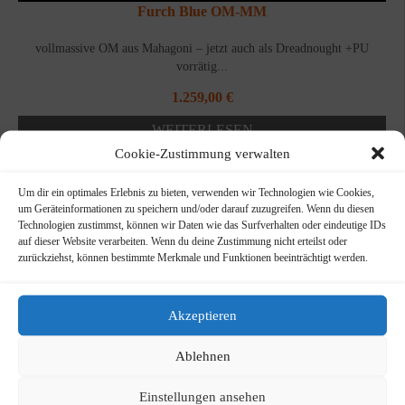
Furch Blue OM-MM
vollmassive OM aus Mahagoni – jetzt auch als Dreadnought +PU
vorrätig...
1.259,00
€
WEITERLESEN
Cookie-Zustimmung verwalten
Um dir ein optimales Erlebnis zu bieten, verwenden wir Technologien wie Cookies,
um Geräteinformationen zu speichern und/oder darauf zuzugreifen. Wenn du diesen
Technologien zustimmst, können wir Daten wie das Surfverhalten oder eindeutige IDs
auf dieser Website verarbeiten. Wenn du deine Zustimmung nicht erteilst oder
zurückziehst, können bestimmte Merkmale und Funktionen beeinträchtigt werden.
Akzeptieren
Ablehnen
Einstellungen ansehen