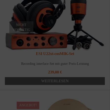
NICHT
VORRÄTIG
ESI U22xt-cosMIK-Set
Recording interface-Set mit guter Preis-Leistung
239,00
€
WEITERLESEN
ANGEBOT!