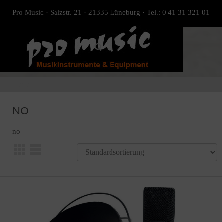
Pro Music · Salzstr. 21 · 21335 Lüneburg · Tel.: 0 41 31 321 01
Start
NO
no