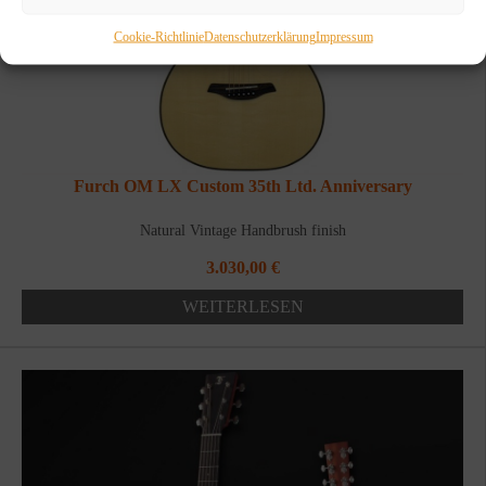
Cookie-Richtlinie
Datenschutzerklärung
Impressum
Furch OM LX Custom 35th Ltd. Anniversary
Natural Vintage Handbrush finish
3.030,00
€
WEITERLESEN