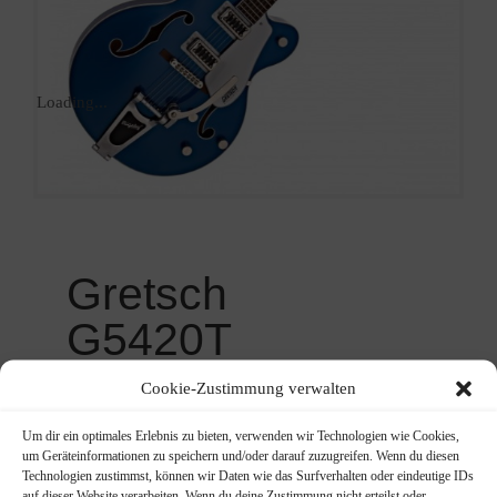
Loading...
Gretsch
G5420T
FBL 2016
Cookie-Zustimmung verwalten
Ursprünglicher
Aktueller
779,00
€
929,00
€
Um dir ein optimales Erlebnis zu bieten, verwenden wir Technologien wie Cookies,
Preis
Preis
um Geräteinformationen zu speichern und/oder darauf zuzugreifen. Wenn du diesen
Electromatic Hollowbody mit
war:
ist:
Technologien zustimmst, können wir Daten wie das Surfverhalten oder eindeutige IDs
Bigsby Tremolo
auf dieser Website verarbeiten. Wenn du deine Zustimmung nicht erteilst oder