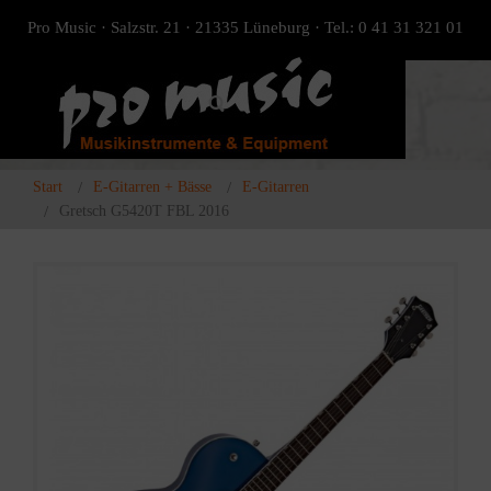
Pro Music · Salzstr. 21 · 21335 Lüneburg · Tel.: 0 41 31 321 01
Start
E-Gitarren + Bässe
E-Gitarren
Gretsch G5420T FBL 2016