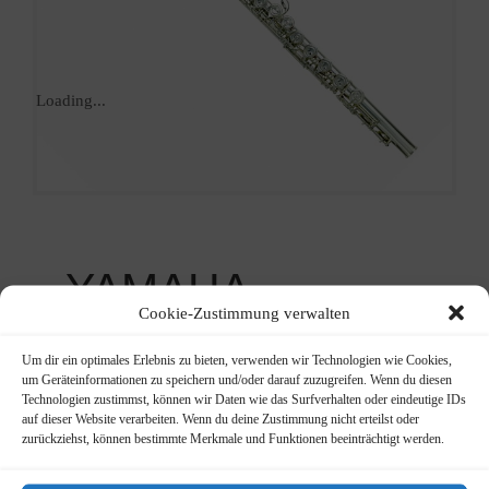
Loading...
YAMAHA
Cookie-Zustimmung verwalten
YFL 212
Um dir ein optimales Erlebnis zu bieten, verwenden wir Technologien wie Cookies,
Querflöte
um Geräteinformationen zu speichern und/oder darauf zuzugreifen. Wenn du diesen
Technologien zustimmst, können wir Daten wie das Surfverhalten oder eindeutige IDs
Ursprünglicher
Aktueller
575,00
€
auf dieser Website verarbeiten. Wenn du deine Zustimmung nicht erteilst oder
669,00
€
zurückziehst, können bestimmte Merkmale und Funktionen beeinträchtigt werden.
Preis
Preis
Schülermodell versilbert auf
war:
ist:
Anfrage