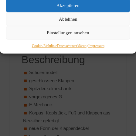
669,00 €
575,00 €.
Akzeptieren
Info
Kategorie:
Blasinstrumente
Schlagwörter:
Ablehnen
Querflöte
,
Schülerflöte
Einstellungen ansehen
Beschreibung
Cookie-Richtlinie
Datenschutzerklärung
Impressum
Beschreibung
Schülermodell
geschlossene Klappen
Spitzdeckelmechanik
vorgezogenes G
E Mechanik
Korpus, Kopfstück, Fuß und Klappen aus
Neusilber gefertigt
neue Form der Klappendeckel