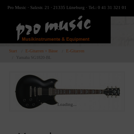
Pro Music · Salzstr. 21 · 21335 Lüneburg · Tel.: 0 41 31 321 01
Start
E-Gitarren + Bässe
E-Gitarren
Yamaha SG1820-BL
Loading...