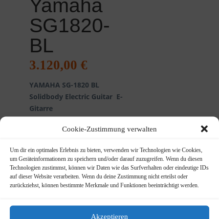
Yamaha
SG1820-
BL
3.120,00
€
YAMAHA SG-1820 BL
Solidbody Electric Guitar E-
Gitarre
Cookie-Zustimmung verwalten
Handmade in Japan
Um dir ein optimales Erlebnis zu bieten, verwenden wir Technologien wie Cookies,
1x...
um Geräteinformationen zu speichern und/oder darauf zuzugreifen. Wenn du diesen
Technologien zustimmst, können wir Daten wie das Surfverhalten oder eindeutige IDs
auf dieser Website verarbeiten. Wenn du deine Zustimmung nicht erteilst oder
Info
Artikelnummer:
0050
zurückziehst, können bestimmte Merkmale und Funktionen beeinträchtigt werden.
Kategorie:
E-Gitarren
Beschreibung
Akzeptieren