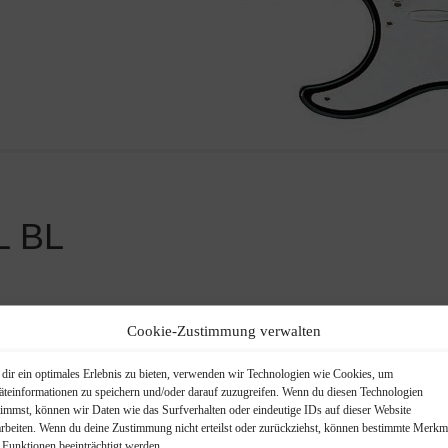
L BL
Cookie-Zustimmung verwalten
dir ein optimales Erlebnis zu bieten, verwenden wir Technologien wie Cookies, um
:
Linkshänder
äteinformationen zu speichern und/oder darauf zuzugreifen. Wenn du diesen Technologien
timmst, können wir Daten wie das Surfverhalten oder eindeutige IDs auf dieser Website
arbeiten. Wenn du deine Zustimmung nicht erteilst oder zurückziehst, können bestimmte Merkm
 Funktionen beeinträchtigt werden.