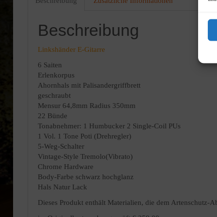
Beschreibung
Zusätzliche Informationen
Beschreibung
Linkshänder E-Gitarre
6 Saiten
Erlenkorpus
Ahornhals mit Palisandergriffbrett
geschraubt
Mensur 64,8mm Radius 350mm
22 Bünde
Tonabnehmer: 1 Humbucker 2 Single-Coil PUs
1 Vol. 1 Tone Poti (Drehregler)
5-Weg-Schalter
Vintage-Style Tremolo(Vibrato)
Chrome Hardware
Body-Farbe schwarz hochglanz
Hals Natur Lack
Dieses Produkt enthält Materialien, die dem Artenschutz