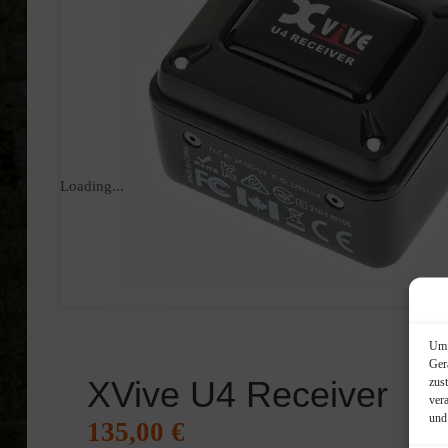
Loading...
Um 
Ger
XVive U4 Receiver
zus
ver
und
135,00
€