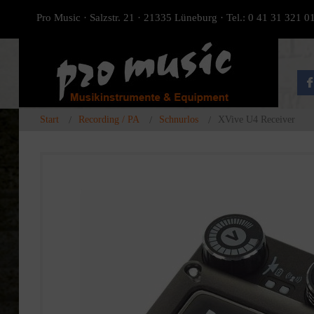
Pro Music · Salzstr. 21 · 21335 Lüneburg · Tel.: 0 41 31 321 0
Start
Recording / PA
Schnurlos
XVive U4 Receiver