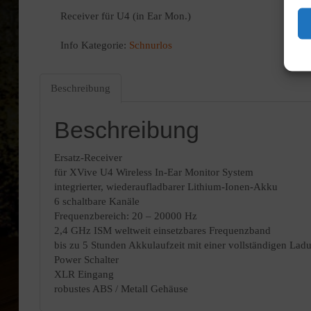
Receiver für U4 (in Ear Mon.)
Info
Kategorie:
Schnurlos
Beschreibung
Beschreibung
Ersatz-Receiver
für XVive U4 Wireless In-Ear Monitor System
integrierter, wiederaufladbarer Lithium-Ionen-Akku
6 schaltbare Kanäle
Frequenzbereich: 20 – 20000 Hz
2,4 GHz ISM weltweit einsetzbares Frequenzband
bis zu 5 Stunden Akkulaufzeit mit einer vollständigen Lad
Power Schalter
XLR Eingang
robustes ABS / Metall Gehäuse