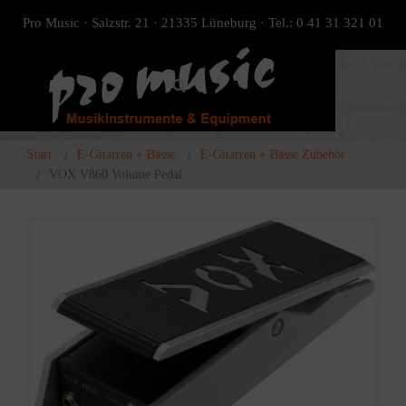
Pro Music · Salzstr. 21 · 21335 Lüneburg · Tel.: 0 41 31 321 01
Start
E-Gitarren + Bässe
E-Gitarren + Bässe Zubehör
VOX V860 Volume Pedal