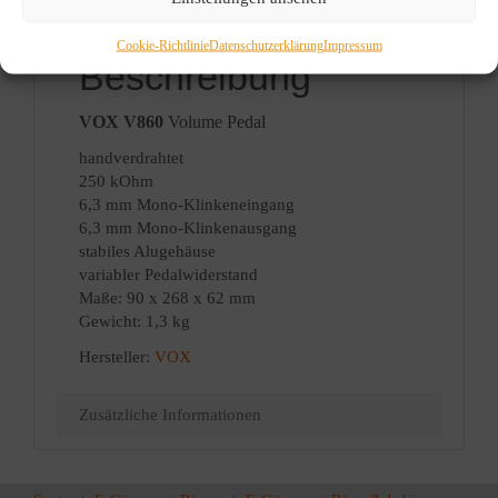
Cookie-Richtlinie
Datenschutzerklärung
Impressum
Beschreibung
VOX V860
Volume Pedal
handverdrahtet
250 kOhm
6,3 mm Mono-Klinkeneingang
6,3 mm Mono-Klinkenausgang
stabiles Alugehäuse
variabler Pedalwiderstand
Maße: 90 x 268 x 62 mm
Gewicht: 1,3 kg
Hersteller:
VOX
Zusätzliche Informationen