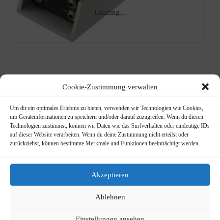
Loading...
VOX V860
Cookie-Zustimmung verwalten
Volume
Um dir ein optimales Erlebnis zu bieten, verwenden wir Technologien wie Cookies,
um Geräteinformationen zu speichern und/oder darauf zuzugreifen. Wenn du diesen
Pedal
Technologien zustimmst, können wir Daten wie das Surfverhalten oder eindeutige IDs
auf dieser Website verarbeiten. Wenn du deine Zustimmung nicht erteilst oder
zurückziehst, können bestimmte Merkmale und Funktionen beeinträchtigt werden.
robustes Vol.Pedal für E-
Gitarre/Bass
Akzeptieren
Info
Artikelnummer:
0060
Kategorie:
E-Gitarren + Bässe
Ablehnen
Zubehör
Einstellungen ansehen
Beschreibung