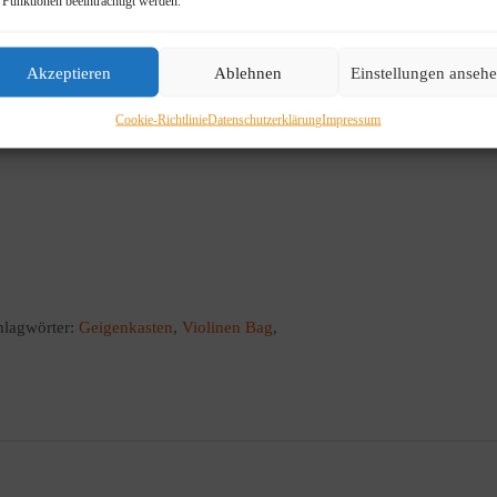
 Funktionen beeinträchtigt werden.
Akzeptieren
Ablehnen
Einstellungen anseh
Cookie-Richtlinie
Datenschutzerklärung
Impressum
hlagwörter:
Geigenkasten
,
Violinen Bag
,