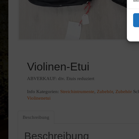
und
Violinen-Etui
ABVERKAUF: div. Etuis reduziert
Info
Kategorien:
Streichintrumente
,
Zubehör
,
Zubehör
Sc
Violinenetui
Beschreibung
Beschreibung