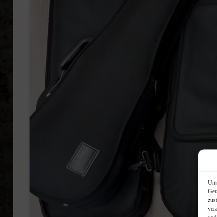
Um 
Lo
Ger
zus
ver