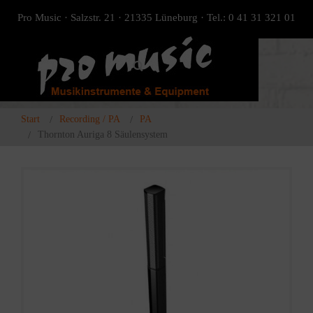
Pro Music · Salzstr. 21 · 21335 Lüneburg · Tel.: 0 41 31 321 01
Start
Recording / PA
PA
Thornton Auriga 8 Säulensystem