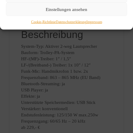
Trolly PA
Einstellungen ansehen
Beschreibung
Cookie-Richtlinie
Datenschutzerklärung
Impressum
Beschreibung
System-Typ: Aktiver 2-weg Lautsprecher
Bauform: Trolley-PA-System
HF-/(MF)-Treiber: 1″ / 1,5″
LF-/(Breitband-) Treiber: 1x 10″ / 12″
Funk-Mic: Handmikrofon 1 bzw. 2x
Frequenzband: 863 – 865 MHz (EU Band)
Bluetooth-Streaming: ja
USB Player: ja
Effekte: ja
Unterstützte Speichermedien: USB Stick
Verstärker: konventionell
Endstufenleistung: 125/150 W max.250w
Frequenzgang: 60/65 Hz – 20 kHz
ab 229,- €