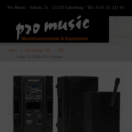
Pro Music · Salzstr. 21 · 21335 Lüneburg · Tel.: 0 41 31 321 01
Start
Recording / PA
PA
Stagg AS Akku PA-Systeme