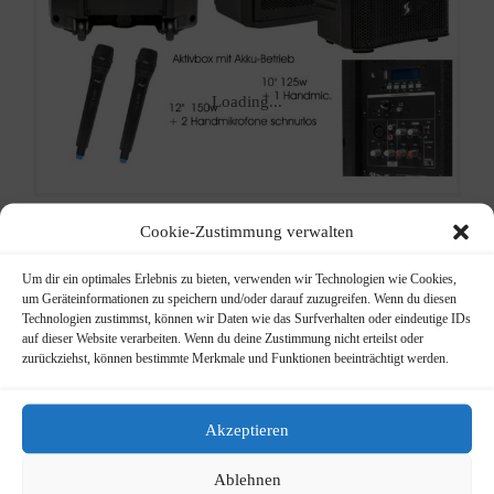
Loading...
Cookie-Zustimmung verwalten
Stagg AS
Um dir ein optimales Erlebnis zu bieten, verwenden wir Technologien wie Cookies,
um Geräteinformationen zu speichern und/oder darauf zuzugreifen. Wenn du diesen
Technologien zustimmst, können wir Daten wie das Surfverhalten oder eindeutige IDs
Akku PA-
auf dieser Website verarbeiten. Wenn du deine Zustimmung nicht erteilst oder
zurückziehst, können bestimmte Merkmale und Funktionen beeinträchtigt werden.
Systeme
Trolley-PA-System mit Akku
Akzeptieren
Info
Kategorie:
PA
Schlagwort:
Ablehnen