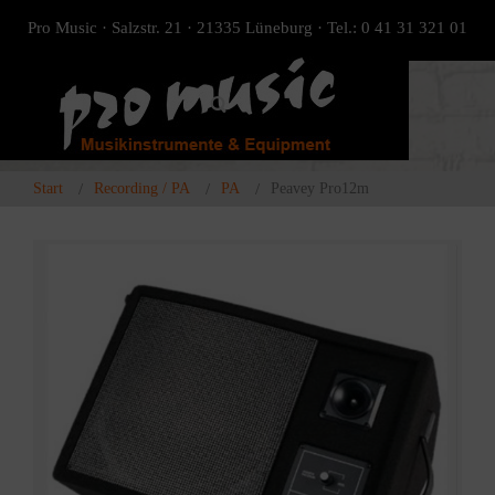
Pro Music · Salzstr. 21 · 21335 Lüneburg · Tel.: 0 41 31 321 01
Start
Recording / PA
PA
Peavey Pro12m