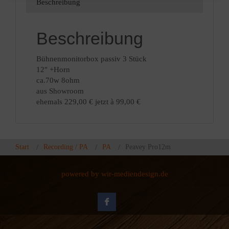
Beschreibung
Beschreibung
Bühnenmonitorbox passiv 3 Stück
12″ +Horn
ca.70w 8ohm
aus Showroom
ehemals 229,00 € jetzt à 99,00 €
Start
Recording / PA
PA
Peavey Pro12m
powered by wir-mediendesign.de