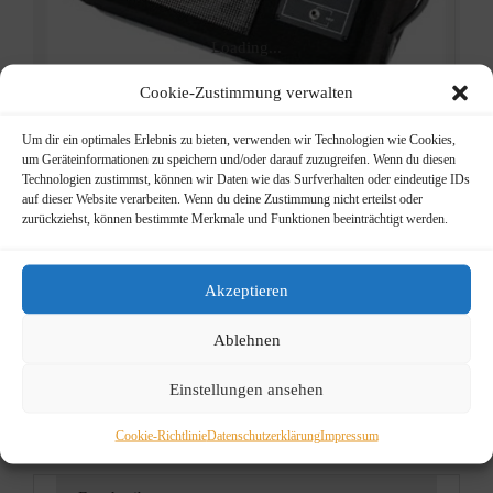
Loading...
Cookie-Zustimmung verwalten
Um dir ein optimales Erlebnis zu bieten, verwenden wir Technologien wie Cookies,
um Geräteinformationen zu speichern und/oder darauf zuzugreifen. Wenn du diesen
Technologien zustimmst, können wir Daten wie das Surfverhalten oder eindeutige IDs
auf dieser Website verarbeiten. Wenn du deine Zustimmung nicht erteilst oder
Peavey
zurückziehst, können bestimmte Merkmale und Funktionen beeinträchtigt werden.
Pro12m
Akzeptieren
Ursprünglicher
Aktueller
75,00
€
229,00
€
Preis
Preis
Ablehnen
passive Monitorbox
war:
ist:
229,00 €
75,00 €.
Einstellungen ansehen
Info
Kategorie:
PA
Schlagwörter:
lautsprecherbox
,
Cookie-Richtlinie
Datenschutzerklärung
Impressum
monitor
,
PA
,
peavey