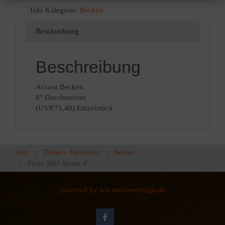
71,40 €
49,90 €.
Info
Kategorie:
Becken
Beschreibung
Beschreibung
Accent Becken
8″ Durchmesser
(UVP.71,40) Einzelstück
Start
Drums + Percussion
Becken
Paiste 2002 Accent 8″
powered by wir-mediendesign.de