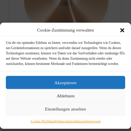
Loading...
Cookie-Zustimmung verwalten
Um dir ein optimales Erlebnis zu bieten, verwenden wir Technologien wie Cookies,
um Geräteinformationen zu speichern und/oder darauf zuzugreifen. Wenn du diesen
Technologien zustimmst, können wir Daten wie das Surfverhalten oder eindeutige IDs
auf dieser Website verarbeiten. Wenn du deine Zustimmung nicht erteilst oder
zurückziehst, können bestimmte Merkmale und Funktionen beeinträchtigt werden.
Paiste
Akzeptieren
2002
Ablehnen
Accent 8″
Einstellungen ansehen
Ursprünglicher
Aktueller
49,90
€
71,40
€
Preis
Preis
Cookie-Richtlinie
Datenschutzerklärung
Impressum
Einzelstück zum SP.
war:
ist: