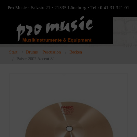
Pro Music · Salzstr. 21 · 21335 Lüneburg · Tel.: 0 41 31 321 01
Start
Drums + Percussion
Becken
Paiste 2002 Accent 8″