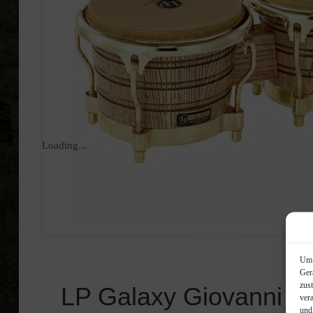
Loading...
Um 
Ger
zus
LP Galaxy Giovanni B
ver
und