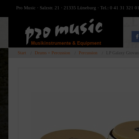
Pro Music · Salzstr. 21 · 21335 Lüneburg · Tel.: 0 41 31 321 0
Start
Drums + Percussion
Percussion
LP Galaxy Giovan