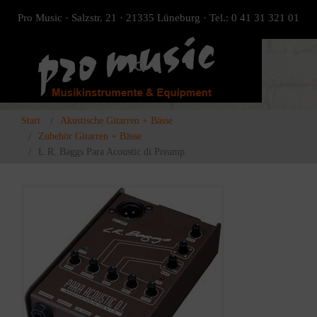
Pro Music · Salzstr. 21 · 21335 Lüneburg · Tel.: 0 41 31 321 01
Start
Akustische Gitarren + Bässe
Zubehör Gitarren + Bässe
L.R. Baggs Para Acoustic di Preamp