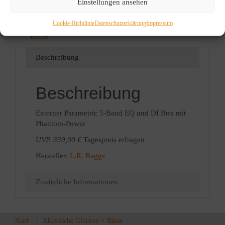
Einstellungen ansehen
Info
Artikelnummer:
0019
Cookie-Richtlinie
Datenschutzerklärung
Impressum
Kategorie:
Zubehör Gitarren +
Bässe
Beschreibung
Beschreibung
Externer Parametric 5-Band EQ und DI Box mit
Phantom-Power
UVP. 339,00 €
Tagespreis erfragen
Hersteller:
L.R. Baggs
Zusätzliche Informationen
Start
Akustische Gitarren + Bässe