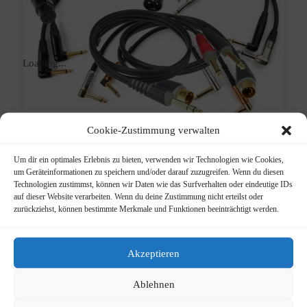
Loading...
Cookie-Zustimmung verwalten
Um dir ein optimales Erlebnis zu bieten, verwenden wir Technologien wie Cookies,
Klotz
um Geräteinformationen zu speichern und/oder darauf zuzugreifen. Wenn du diesen
Technologien zustimmst, können wir Daten wie das Surfverhalten oder eindeutige IDs
auf dieser Website verarbeiten. Wenn du deine Zustimmung nicht erteilst oder
Kabel
zurückziehst, können bestimmte Merkmale und Funktionen beeinträchtigt werden.
Klotz – unser Kabelsortiment
Akzeptieren
Info
Kategorien:
E-Gitarren +
Bässe Zubehör
,
Zubehör
,
Ablehnen
Zubehör Gitarren + Bässe
,