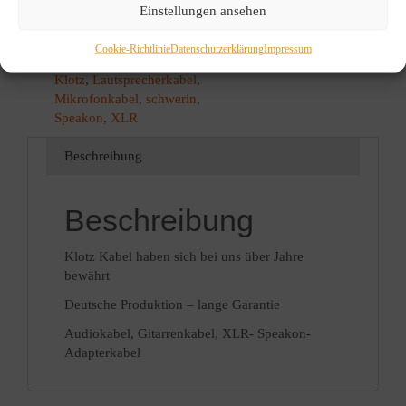
Zubehör Rec / PA
,
Zubehör
Einstellungen ansehen
Tastenintrumente
Schlagwörter:
audio-Kabel
,
Cookie-Richtlinie
Datenschutzerklärung
Impressum
Hamburg
,
Klinkenkabel
,
Klotz
,
Lautsprecherkabel
,
Mikrofonkabel
,
schwerin
,
Speakon
,
XLR
Beschreibung
Beschreibung
Klotz Kabel haben sich bei uns über Jahre
bewährt
Deutsche Produktion – lange Garantie
Audiokabel, Gitarrenkabel, XLR- Speakon-
Adapterkabel