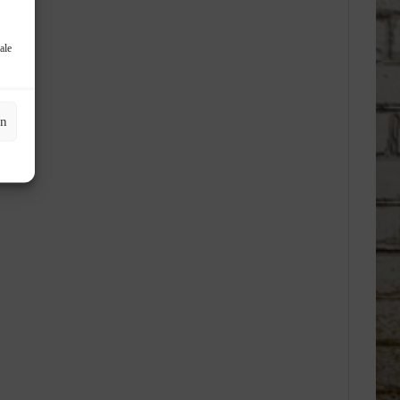
ale
en