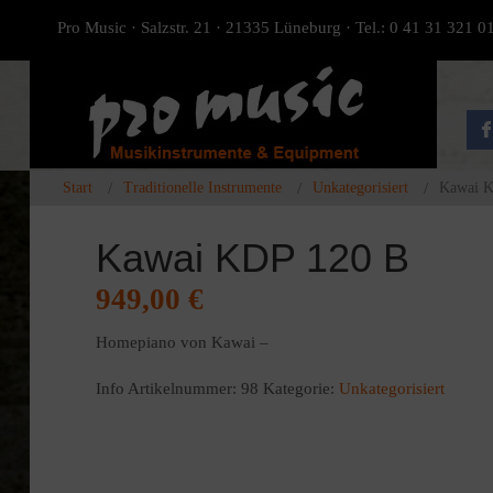
Pro Music · Salzstr. 21 · 21335 Lüneburg · Tel.: 0 41 31 321 0
Start
Traditionelle Instrumente
Unkategorisiert
Kawai K
Kawai KDP 120 B
949,00
€
Homepiano von Kawai –
Info
Artikelnummer:
98
Kategorie:
Unkategorisiert