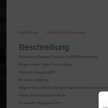
Beschreibung
Zusätzliche Informationen
Beschreibung
Responsive Hammer Compact II (RHCII) Mechanik,
88 gewichtete Tasten, 3-fach Sensor
Harmonic Imaging (HI)
88 Tasten Sampling
Shigeru Kawai SK-EX Konzertflügelsound mit neuem Low Ba
Virtual Technician Smart Mode
15 Sounds, Polyphonie 192
Um 