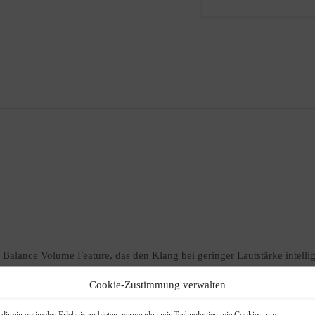
lance Volume Feature, das den Klang bei geringer Lautstärke intellig
Cookie-Zustimmung verwalten
dir ein optimales Erlebnis zu bieten, verwenden wir Technologien wie Cookies, um