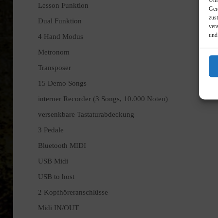
Lesson Funktion
Ger
zus
Dual Funktion
ver
und
4 Hand Modus
Metronom
Transposer
15 Demo Songs
interner Recorder (3 Songs, 10.000 Noten)
versenkbare Tastaturabdeckung
3 Pedale
Bluetooth MIDI
USB Midi
USB to host
2 Kopfhöreranschlüsse
Midi IN/OUT