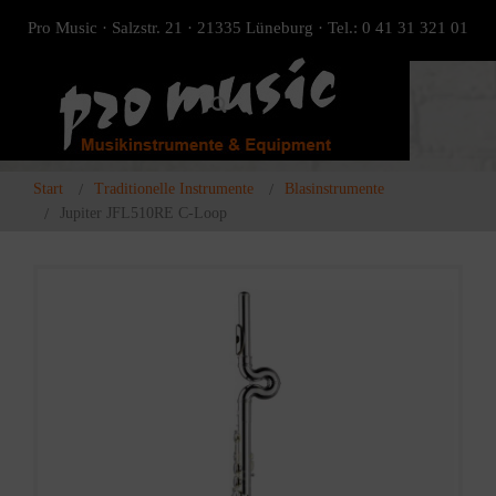
Pro Music · Salzstr. 21 · 21335 Lüneburg · Tel.: 0 41 31 321 01
Start
Traditionelle Instrumente
Blasinstrumente
Jupiter JFL510RE C-Loop