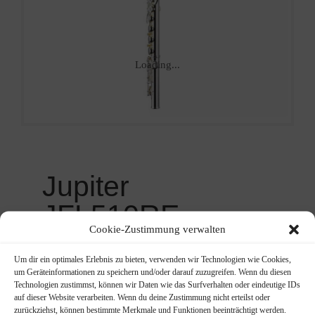
Loading...
Jupiter
JFL510RE
Cookie-Zustimmung verwalten
C-Loop
Um dir ein optimales Erlebnis zu bieten, verwenden wir Technologien wie Cookies,
Ursprünglicher
Aktueller
429,00
€
um Geräteinformationen zu speichern und/oder darauf zuzugreifen. Wenn du diesen
629,00
€
Preis
Preis
Technologien zustimmst, können wir Daten wie das Surfverhalten oder eindeutige IDs
auf dieser Website verarbeiten. Wenn du deine Zustimmung nicht erteilst oder
Querflöte Neusilber versilbert,
war:
ist:
zurückziehst, können bestimmte Merkmale und Funktionen beeinträchtigt werden.
durch C-Loop kürzer für