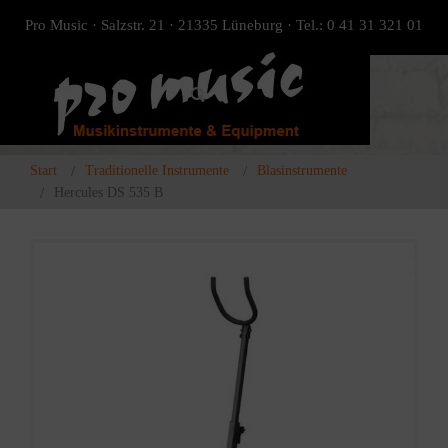
Pro Music · Salzstr. 21 · 21335 Lüneburg · Tel.: 0 41 31 321 01
Start
Traditionelle Instrumente
Blasinstrumente
Hercules DS 535 B