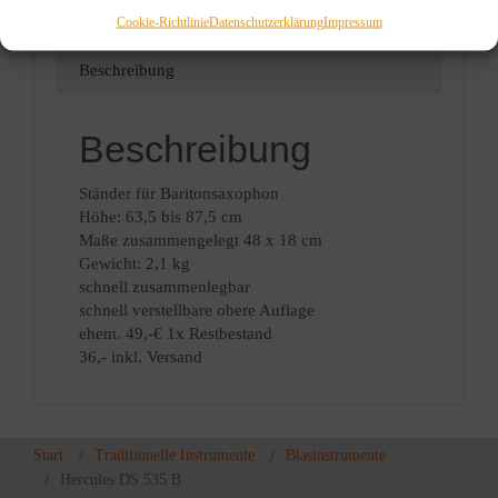
Blasinstrumente
,
Zubehör
,
Cookie-Richtlinie
Datenschutzerklärung
Impressum
Zubehör
Beschreibung
Beschreibung
Ständer für Baritonsaxophon
Höhe: 63,5 bis 87,5 cm
Maße zusammengelegt 48 x 18 cm
Gewicht: 2,1 kg
schnell zusammenlegbar
schnell verstellbare obere Auflage
ehem. 49,-€ 1x Restbestand
36,- inkl. Versand
Start
Traditionelle Instrumente
Blasinstrumente
Hercules DS 535 B