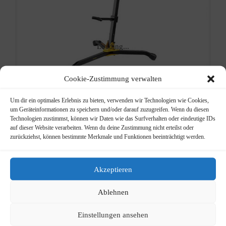
Loading...
Cookie-Zustimmung verwalten
Um dir ein optimales Erlebnis zu bieten, verwenden wir Technologien wie Cookies,
um Geräteinformationen zu speichern und/oder darauf zuzugreifen. Wenn du diesen
Technologien zustimmst, können wir Daten wie das Surfverhalten oder eindeutige IDs
Hercules
auf dieser Website verarbeiten. Wenn du deine Zustimmung nicht erteilst oder
zurückziehst, können bestimmte Merkmale und Funktionen beeinträchtigt werden.
DS 535 B
Akzeptieren
Ursprünglicher
Aktueller
36,00
€
49,00
€
Preis
Preis
Ablehnen
Bariton-Sax-Stativ
war:
ist:
49,00 €
36,00 €.
Einstellungen ansehen
Info
Kategorien: