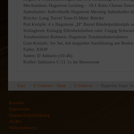
Mechaniken: Hagstrom Locking – 19:1 Ratio Chrom-Tuner
Saitenhalter: Individuelle Hagstrom Messing Saitenhalter 
Brücke: Long Travel Tune-O-Matic Brücke
Poti Knöpfe: 4 x Hagstrom „H“ Barrel Rändelpotiknöpfe a
Schlagbrett: Einlagig Elfenbeinfarben oder 3-lagig Schwa
Tonabnehmer-Rahmen: Hagstrom Tonabnehmerrahmen
Gurt-Knöpfe: 3er Set, mit doppelter Ausführung am Boden
Farbe: XSOP
Saiten: D’Addario (10-46)
Koffer: Inklusive C-51 1x im Showroom
Start
E-Gitarren + Bässe
E-Gitarren
Hagström Super S
Kontakt
Impressum
Datenschutzerklärung
AGB's
Widerrufsrecht