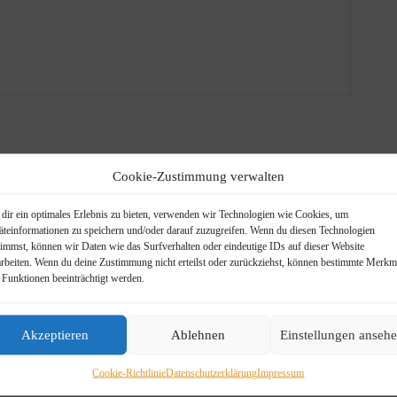
de
Cookie-Zustimmung verwalten
dir ein optimales Erlebnis zu bieten, verwenden wir Technologien wie Cookies, um
äteinformationen zu speichern und/oder darauf zuzugreifen. Wenn du diesen Technologien
timmst, können wir Daten wie das Surfverhalten oder eindeutige IDs auf dieser Website
arbeiten. Wenn du deine Zustimmung nicht erteilst oder zurückziehst, können bestimmte Merkm
trom
,
superswede
,
Swede
 Funktionen beeinträchtigt werden.
Akzeptieren
Ablehnen
Einstellungen anseh
Cookie-Richtlinie
Datenschutzerklärung
Impressum