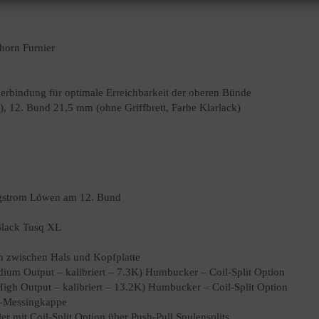
horn Furnier
erbindung für optimale Erreichbarkeit der oberen Bünde
), 12. Bund 21,5 mm (ohne Griffbrett, Farbe Klarlack)
agstrom Löwen am 12. Bund
 Black Tusq XL
en zwischen Hals und Kopfplatte
um Output – kalibriert – 7.3K) Humbucker – Coil-Split Option
gh Output – kalibriert – 13.2K) Humbucker – Coil-Split Option
m-Messingkappe
er mit Coil-Split Option über Push-Pull Spulensplits