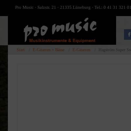
Pro Music · Salzstr. 21 · 21335 Lüneburg · Tel.: 0 41 31 321 0
Start
E-Gitarren + Bässe
E-Gitarren
Hagström Super S