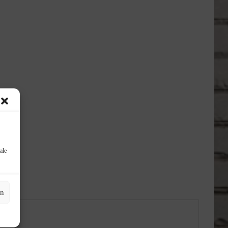
ale
en