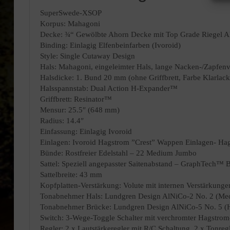
SuperSwede-XSOP
Korpus: Mahagoni
Decke: ¾“ Gewölbte Ahorn Decke mit Top Grade Riegel A
Binding: Einlagig Elfenbeinfarben (Ivoroid)
Style: Single Cutaway Design
Hals: Mahagoni, eingeleimter Hals, lange Nacken-/Zapfenv
Halsdicke: 1. Bund 20 mm (ohne Griffbrett, Farbe Klarlack
Halsspannstab: Dual Action H-Expander™
Griffbrett: Resinator™
Mensur: 25.5″ (648 mm)
Radius: 14.4″
Einfassung: Einlagig Ivoroid
Einlagen: Ivoroid Hagstrom ”Crest” Wappen Einlagen- H
Bünde: Rostfreier Edelstahl – 22 Medium Jumbo
Sattel: Speziell angepasster Saitenabstand – GraphTech™
Sattelbreite: 43 mm
Kopfplatten-Verstärkung: Volute mit internen Verstärkung
Tonabnehmer Hals: Lundgren Design AlNiCo-2 No. 2 (Medi
Tonabnehmer Brücke: Lundgren Design AlNiCo-5 No. 5 (Hi
Switch: 3-Wege-Toggle Schalter mit verchromter Hagstro
Regler: 2 x Lautstärkeregler mit R/C Schaltung, 2 x Tonregl