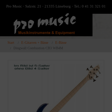
Pro Music · Salzstr. 21 · 21335 Lüneburg · Tel.: 0 41 31 321 01
Start
E-Gitarren + Bässe
E-Bässe
Dingwall Combustion CB3 WB4M