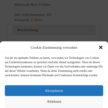
Multiscale Bass 4-Saiter
Info
Artikelnummer:
161
Kategorie:
E-Bässe
Beschreibung
Beschreibung
Cookie-Zustimmung verwalten
Vierseitiger Multiscale Bass
Um dir ein optimales Erlebnis zu bieten, verwenden wir Technologien wie Cookies,
um Geräteinformationen zu speichern und/oder darauf zuzugreifen. Wenn du diesen
Mensur:
Technologien zustimmst, können wir Daten wie das Surfverhalten oder eindeutige IDs
auf dieser Website verarbeiten. Wenn du deine Zustimmung nicht erteilst oder
E-Saite = 36.25″
zurückziehst, können bestimmte Merkmale und Funktionen beeinträchtigt werden.
A-Saite = 35.50″
D-Saite = 34.75″
Akzeptieren
G-Saite = 34.00″
Ablehnen
Mensur in mm: 864 – 939