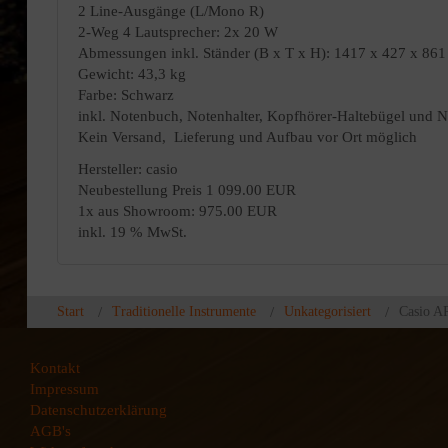
2 Line-Ausgänge (L/Mono R)
2-Weg 4 Lautsprecher: 2x 20 W
Abmessungen inkl. Ständer (B x T x H): 1417 x 427 x 86
Gewicht: 43,3 kg
Farbe: Schwarz
inkl. Notenbuch, Notenhalter, Kopfhörer-Haltebügel und
Kein Versand, Lieferung und Aufbau vor Ort möglich
Hersteller: casio
Neubestellung Preis
1 099.00 EUR
1x aus Showroom: 975
.00 EUR
inkl. 19 % MwSt.
Start
Traditionelle Instrumente
Unkategorisiert
Casio A
Kontakt
Impressum
Datenschutzerklärung
AGB's