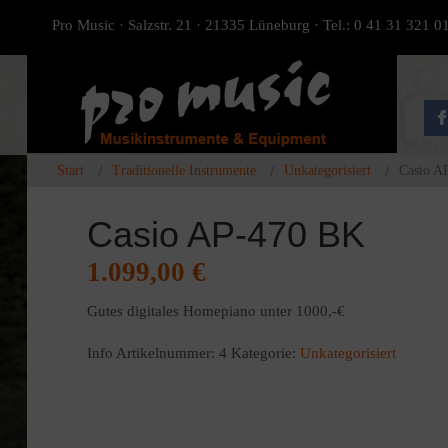
Pro Music · Salzstr. 21 · 21335 Lüneburg · Tel.: 0 41 31 321 0
Start
Traditionelle Instrumente
Unkategorisiert
Casio A
Casio AP-470 BK
1.099,00
€
Gutes digitales Homepiano unter 1000,-€
Info
Artikelnummer:
4
Kategorie:
Unkategorisiert