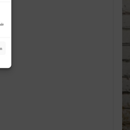
ale
en