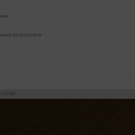
1 mm
 Netzteil AD-E24250LW
P-470 BK