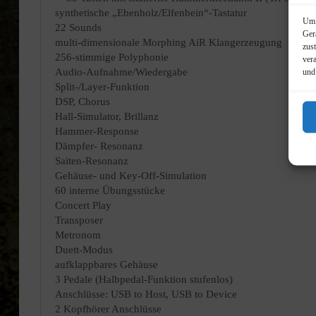
synthetische „Ebenholz/Elfenbein“-Tastatur
Um 
22 Sounds
Ger
multi-dimensionale Morphing AiR Klangerzeugung
zus
256-stimmige Polyphonie
ver
Audio-Aufnahme/Wiedergabe
und
Split-/Layer-Funktion
DSP, Chorus
Hall-Simulator, Brillanz
Hammer-Response
Dämpfer- Resonanz
Saiten-Resonanz
Gehäuse- und Key-Off-Simulation
60 interne Übungsstücke
Concert Play
Transposer
Metronom
Duett-Modus
aufklappbares Gehäuse
3 Pedale (Halbpedal-Funktion stufenlos)
Anschlüsse: USB to Host, USB to Device
2 Kopfhörer Anschlüsse