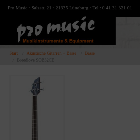
Pro Music · Salzstr. 21 · 21335 Lüneburg · Tel.: 0 41 31 321 01
Start
Akustische Gitarren + Bässe
Bässe
Breedlove SOB32CE