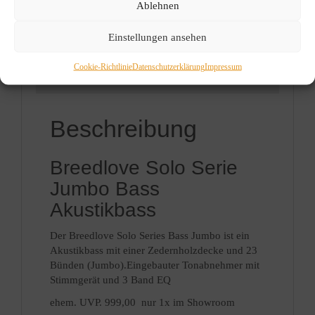
Ablehnen
Akustik-Bass mit PickUp
war:
ist:
999,00 €
799,00 €.
Info
Artikelnummer:
159
Einstellungen ansehen
Kategorien:
Bässe
,
E-Bässe
Cookie-Richtlinie
Datenschutzerklärung
Impressum
Beschreibung
Beschreibung
Breedlove Solo Serie
Jumbo Bass
Akustikbass
Der Breedlove Solo Series Bass Jumbo ist ein
Akustikbass mit einer Zedernholzdecke und 23
Bünden (Jumbo).Eingebauter Tonabnehmer mit
Stimmgerät und 3 Band EQ
ehem. UVP. 999,00 nur 1x im Showroom