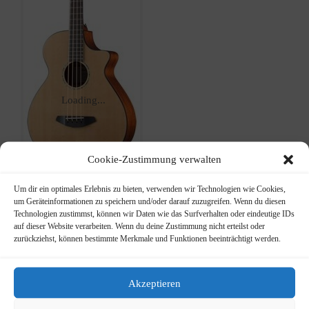
Loading...
Cookie-Zustimmung verwalten
Um dir ein optimales Erlebnis zu bieten, verwenden wir Technologien wie Cookies,
um Geräteinformationen zu speichern und/oder darauf zuzugreifen. Wenn du diesen
Technologien zustimmst, können wir Daten wie das Surfverhalten oder eindeutige IDs
Breedlove
auf dieser Website verarbeiten. Wenn du deine Zustimmung nicht erteilst oder
zurückziehst, können bestimmte Merkmale und Funktionen beeinträchtigt werden.
SOB32CE
Ursprünglicher
Aktueller
799,00
€
Akzeptieren
999,00
€
Preis
Preis