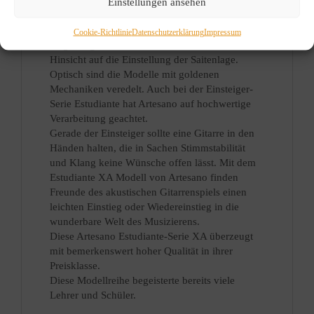
brillianten Klang sorgt. Die Doppelbohrung zur
Einstellungen ansehen
Saitenbefestigung am Steg führt zu kräftigerem
Ton durch höheren Saitendruck auf die
Cookie-Richtlinie
Datenschutzerklärung
Impressum
Stegeinlage. Außerdem ist man flexibler in
Hinsicht auf die Einstellung der Saitenlage.
Optisch sind die Modelle mit goldenen
Mechaniken veredelt. Auch bei der Einsteiger-
Serie Estudiante hat Artesano auf hochwertige
Verarbeitung geachtet.
Gerade der Einsteiger sollte eine Gitarre in den
Händen halten, die in Sachen Stimmstabilität
und Klang keine Wünsche offen lässt. Mit dem
Estudiante XA Modell von Artesano finden
Freunde des akustischen Gitarrenspiels einen
leichten Einstieg oder Wiedereinstieg in die
wunderbare Welt des Musizierens.
Diese Artesano Estudiante-Serie XA überzeugt
mit bemerkenswert hoher Qualität in ihrer
Preisklasse.
Diese Modellreihe begeisterte bereits viele
Lehrer und Schüler.