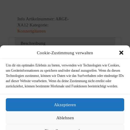
als Minimum-Standart für den
Gitarrenunterricht...
Info
Artikelnummer:
ARGE-
XA12
Kategorie:
Konzertgitarren
Beschreibung
Cookie-Zustimmung verwalten
Beschreibung
Um dir ein optimales Erlebnis zu bieten, verwenden wir Technologien wie Cookies,
um Geräteinformationen zu speichern und/oder darauf zuzugreifen. Wenn du diesen
ARTESANO Estudiante XA-1/2
Technologien zustimmst, können wir Daten wie das Surfverhalten oder eindeutige IDs
auf dieser Website verarbeiten. Wenn du deine Zustimmung nicht erteilst oder
Wir haben uns entschieden:
zurückziehst, können bestimmte Merkmale und Funktionen beeinträchtigt werden.
Die Qualität der Estudiante-Serie sollte als
Minimum-Standart für den Gitarrenunterricht
betrachtet werden.
Akzeptieren
Diese Artesano Gitarren umfassen folgende
Extra-Features:
Ablehnen
X= Extra: Der Sattel und der Steg sind aus
Knochen gefertigt, was für einen warmen und