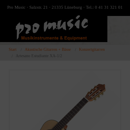
Pro Music · Salzstr. 21 · 21335 Lüneburg · Tel.: 0 41 31 321 01
Start
Akustische Gitarren + Bässe
Konzertgitarren
Artesano Estudiante XA-1/2