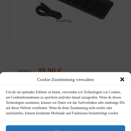
Loading...
Ursprünglicher
Aktueller
39,90
€
59,90
€
Preis
Preis
Cookie-Zustimmung verwalten
USB Pad-Control
war:
ist:
59,90 €
39,90 €.
Um dir ein optimales Erlebnis zu bieten, verwenden wir Technologien wie Cookies,
Info
Kategorien:
Controller
,
um Geräteinformationen zu speichern und/oder darauf zuzugreifen. Wenn du diesen
Zubehör Tastenintrumente
Technologien zustimmst, können wir Daten wie das Surfverhalten oder eindeutige IDs
auf dieser Website verarbeiten. Wenn du deine Zustimmung nicht erteilst oder
Beschreibung
zurückziehst, können bestimmte Merkmale und Funktionen beeinträchtigt werden.