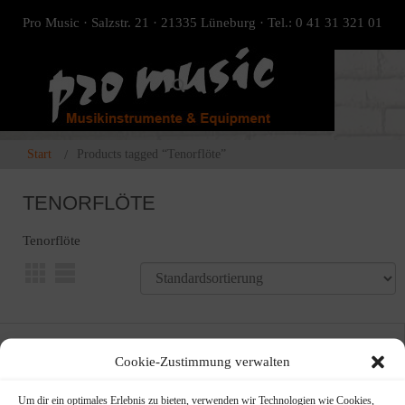
Pro Music · Salzstr. 21 · 21335 Lüneburg · Tel.: 0 41 31 321 01
Start
Products tagged “Tenorflöte”
TENORFLÖTE
Tenorflöte
Cookie-Zustimmung verwalten
Um dir ein optimales Erlebnis zu bieten, verwenden wir Technologien wie Cookies,