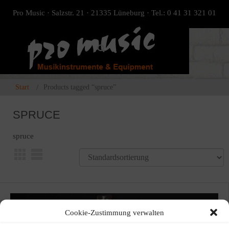
Pro Music · Salzstr. 21 · 21335 Lüneburg · Tel.: 0 41 31 321 01
Start
Products tagged “spruce”
SPRUCE
spruce
Cookie-Zustimmung verwalten