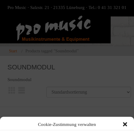
Pro Music · Salzstr. 21 · 21335 Lüneburg · Tel.: 0 41 31 321 01
Start
Products tagged “Soundmodul”
SOUNDMODUL
Soundmodul
Cookie-Zustimmung verwalten