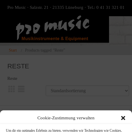
Pro Music · Salzstr. 21 · 21335 Lüneburg · Tel.: 0 41 31 321 01
Start
Products tagged “Reste”
RESTE
Reste
Cookie-Zustimmung verwalten
Um dir ein optimales Erlebnis zu bieten, verwenden wir Technologien wie Cookies,