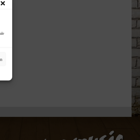
ale
en