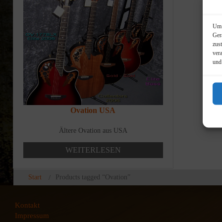
Um 
Ger
zus
ver
und
Ovation USA
Ältere Ovation aus USA
WEITERLESEN
Start
Products tagged “Ovation”
Kontakt
Impressum