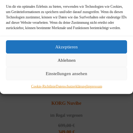
Um dir ein optimales Erlebnis zu bieten, verwenden wir Technologien wie Cookies,
um Geräteinformationen zu speichern und/oder darauf zuzugreifen. Wenn du diesen
Technologien zustimmst, können wir Daten wie das Surfverhalten oder eindeutige IDs
auf dieser Website verarbeiten. Wenn du deine Zustimmung nicht erteilst oder
zurückziehst, können bestimmte Merkmale und Funktionen beeinträchtigt werden.
Akzeptieren
Ablehnen
Einstellungen ansehen
Cookie-Richtlinie
Datenschutzerklärung
Impressum
KORG Nuvibe
im Regal vergessen
699,00
€
Ursprünglicher
Aktueller
349,00
€