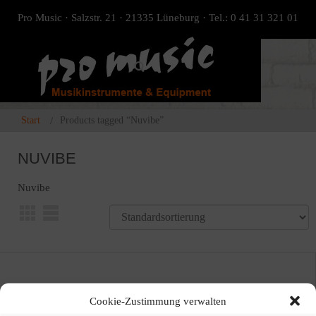
Pro Music · Salzstr. 21 · 21335 Lüneburg · Tel.: 0 41 31 321 01
Start
Products tagged “Nuvibe”
NUVIBE
Nuvibe
ANGEBOT!
Cookie-Zustimmung verwalten