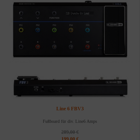
Line 6 FBV3
Fußboard für div. Line6 Amps
289,00
€
Ursprünglicher
Aktueller
199,00
€