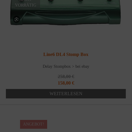
VORRÄTIG
Line6 DL4 Stomp Box
Delay Stompbox > bei ebay
258,00
€
Ursprünglicher
Aktueller
158,00
€
Preis
Preis
WEITERLESEN
war:
ist:
258,00 €
158,00 €.
ANGEBOT!