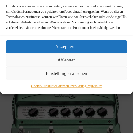
Um dir ein optimales Erlebnis zu bieten, verwenden wir Technologien wie Cookies,
Line6 FM4 Modeler Stompbox
um Geräteinformationen zu speichern und/oder darauf zuzugreifen. Wenn du diesen
Technologien zustimmst, können wir Daten wie das Surfverhalten oder eindeutige IDs
Modeler Stompbox
auf dieser Website verarbeiten. Wenn du deine Zustimmung nicht erteilst oder
zurückziehst, können bestimmte Merkmale und Funktionen beeinträchtigt werden.
258,00
€
Ursprünglicher
Aktueller
158,00
€
Preis
Preis
WEITERLESEN
Akzeptieren
war:
ist:
258,00 €
158,00 €.
Ablehnen
Einstellungen ansehen
ANGEBOT!
Cookie-Richtlinie
Datenschutzerklärung
Impressum
NICHT