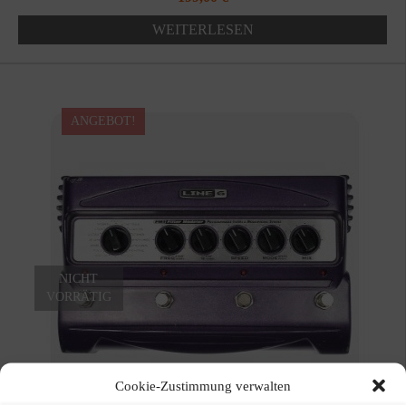
Preis
Preis
WEITERLESEN
war:
ist:
289,00 €
199,00 €.
ANGEBOT!
NICHT
VORRÄTIG
Cookie-Zustimmung verwalten