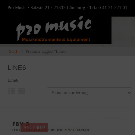
Pro Music · Salzstr. 21 · 21335 Lüneburg · Tel.: 0 41 31 321 01
Start
Products tagged “Line6”
LINE6
Line6
ANGEBOT!