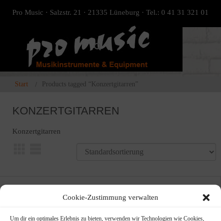
Pro Music · Salzstr. 21 · 21335 Lüneburg · Tel.: 0 41 31 321 01
Start
Products tagged “Konzertgitarren”
KONZERTGITARREN
Konzertgitarren
Cookie-Zustimmung verwalten
Um dir ein optimales Erlebnis zu bieten, verwenden wir Technologien wie Cookies,