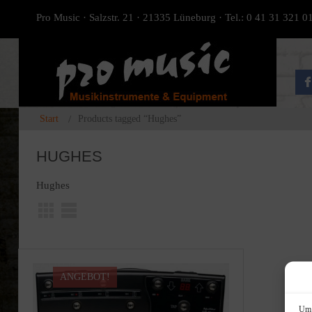
Pro Music · Salzstr. 21 · 21335 Lüneburg · Tel.: 0 41 31 321 0
Start
Products tagged “Hughes”
HUGHES
Hughes
ANGEBOT!
Um 