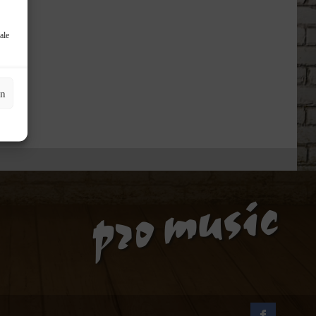
ale
en