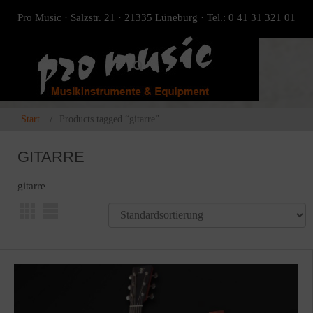
Pro Music · Salzstr. 21 · 21335 Lüneburg · Tel.: 0 41 31 321 01
Start
Products tagged “gitarre”
GITARRE
gitarre