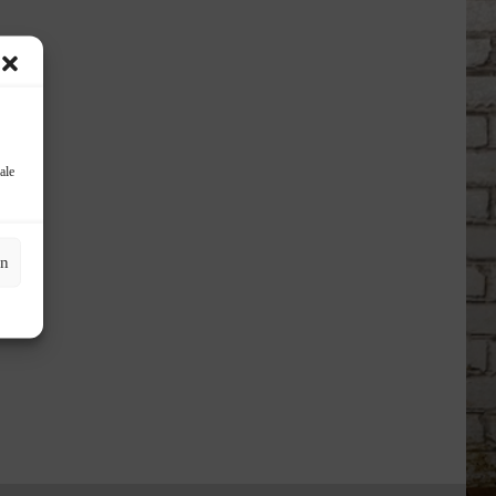
ale
en