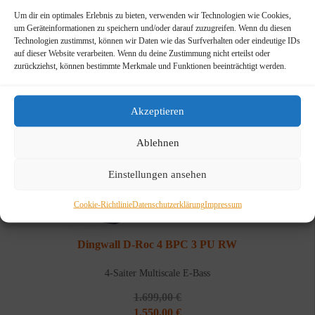
Um dir ein optimales Erlebnis zu bieten, verwenden wir Technologien wie Cookies,
um Geräteinformationen zu speichern und/oder darauf zuzugreifen. Wenn du diesen
Technologien zustimmst, können wir Daten wie das Surfverhalten oder eindeutige IDs
auf dieser Website verarbeiten. Wenn du deine Zustimmung nicht erteilst oder
zurückziehst, können bestimmte Merkmale und Funktionen beeinträchtigt werden.
Akzeptieren
Ablehnen
Einstellungen ansehen
Cookie-Richtlinie
Datenschutzerklärung
Impressum
Dingwall D-Roc 4 BPC 3 PU RW
4-Saiter Multiscale E-Bass
1.699,00
€
Ursprünglicher
Aktueller
1.550,00
€