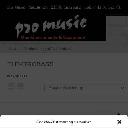
Pro Music · Salzstr. 21 · 21335 Lüneburg · Tel.: 0 41 31 321 01
Start
Products tagged “elektrobass”
ELEKTROBASS
elektrobass
ANGEBOT!
Cookie-Zustimmung verwalten