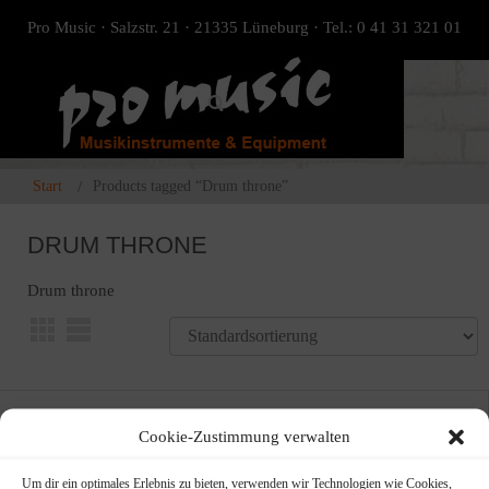
Pro Music · Salzstr. 21 · 21335 Lüneburg · Tel.: 0 41 31 321 01
Start
Products tagged “Drum throne”
DRUM THRONE
Drum throne
Cookie-Zustimmung verwalten
Um dir ein optimales Erlebnis zu bieten, verwenden wir Technologien wie Cookies,