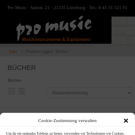
Pro Music · Salzstr. 21 · 21335 Lüneburg · Tel.: 0 41 31 321 01
Start
Products tagged “Bücher”
BÜCHER
Bücher
Cookie-Zustimmung verwalten
Um dir ein optimales Erlebnis zu bieten, verwenden wir Technologien wie Cookies,