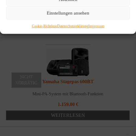
Yamaha Stagepas 400BT
Einstellungen ansehen
Kleine Komplette PA
Cookie-Richtlinie
Datenschutzerklärung
Impressum
WEITERLESEN
NICHT
Yamaha Stagepas 600BT
VORRÄTIG
Mini-PA-System mit Bluetooth-Funktion
1.159,00
€
WEITERLESEN