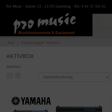
Pro Music · Salzstr. 21 · 21335 Lüneburg · Tel.: 0 41 31 321 01
Start
Products tagged “Aktivbox”
AKTIVBOX
Aktivbox