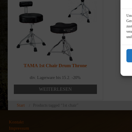
Um 
Ger
zus
ver
und
TAMA 1st Chair Drum Throne
div. Lagerware bis 15.2. -20%
WEITERLESEN
Start
Products tagged “1st chair”
Kontakt
Impressum