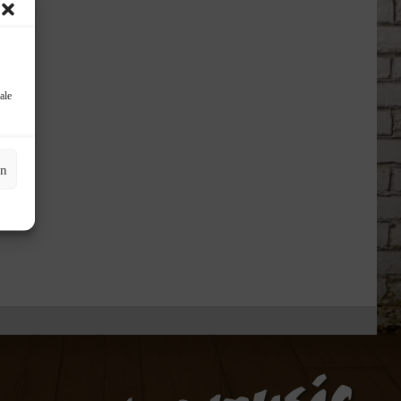
ale
en