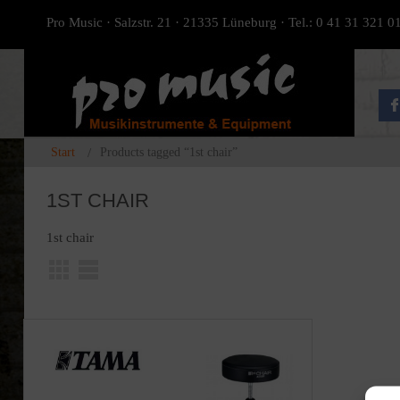
Pro Music · Salzstr. 21 · 21335 Lüneburg · Tel.: 0 41 31 321 0
Start
Products tagged “1st chair”
1ST CHAIR
1st chair